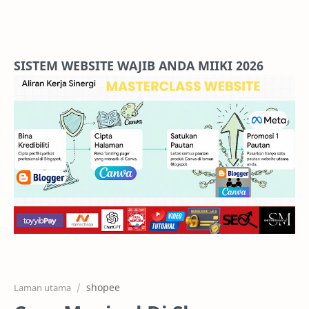
Home
Projects
SISTEM WEBSITE WAJIB ANDA MIIKI 2026
Features
Pricing
Services
RTL Mode
shopee
Laman utama