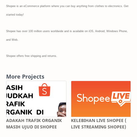
Shopee is an eCommerce platform where you can buy anything from clothes to electronics. Get
started today!
Shopee has over 100 million users worldwide and is available on iOS, Android, Windows Phone,
and Web.
Shopee offers free shipping and returns.
More Projects
ADAKAH TRAFIK ORGANIK
KELEBIHAN LIVE SHOPEE (
MASIH UJUD DI SHOPEE
LIVE STREAMING SHOPEE)